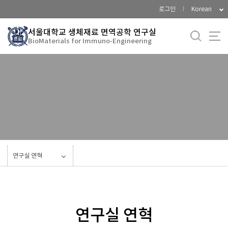
바
로그인
Korean
로
가
서울대학교 생체재료 면역공학 연구실
BioMaterials for Immuno-Engineering
기
메
뉴
Current Members
Alumni
연구실 연혁
연구실 연혁