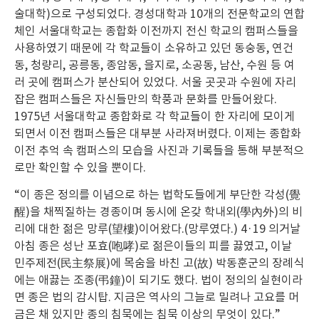
술대학)으로 구성되었다. 경성대학과 10개의 전문학교의 연합
체인 서울대학교는 종합화 이전까지 전신 학교의 캠퍼스들을
사용하였기 때문에 각 학교들이 소유하고 있던 동숭동, 연건
동, 청량리, 공릉동, 종암동, 을지로, 소공동, 남산, 수원 등 여
러 곳에 캠퍼스가 분산되어 있었다. 서울 곳곳과 수원에 자리
잡은 캠퍼스들은 자신들만의 학풍과 문화를 만들어왔다.
1975년 서울대학교 종합화로 각 학교들이 한 자리에 모이게
되면서 이전 캠퍼스들은 대부분 사라져버렸다. 이제는 종합화
이전 추억 속 캠퍼스의 모습을 사진과 기록들을 통해 부분적으
로만 확인할 수 있을 뿐이다.
“이 종은 정의를 이념으로 하는 법학도들에게 부단한 각성(覺
醒)을 채찍질하는 경종이며 동시에 온갖 학내외(學內外)의 비
리에 대한 젊은 망루(望樓)이어왔다.(망루였다.) 4·19 의거날
아침 종은 성난 포효(咆哮)로 젊은이들의 피를 끓였고, 이날
민주제전(民主祭展)에 목숨을 바친 고(故) 박동훈군의 장례식
에는 애끓는 조종(弔鐘)이 되기도 했다. 법이 정의의 실현이라
면 종은 법의 감시탑. 지금은 역사의 그늘로 밀려나 고요를 머
금은 채 있지만 종의 침묵에는 침묵 이상의 무엇이 있다.”