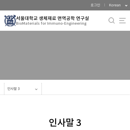
바
로그인
Korean
로
가
서울대학교 생체재료 면역공학 연구실
BioMaterials for Immuno-Engineering
기
메
뉴
Current Members
Alumni
인사말 3
인사말 3