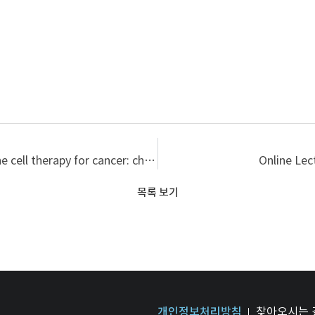
Lecture Notes: Cytotoxic lymphocyte-based immune cell therapy for cancer: challenges and opportunities
Online Lec
목록 보기
개인정보처리방침
찾아오시는 