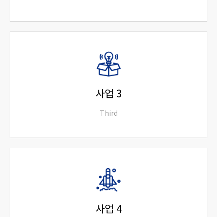
Lorem ipsum dolor sit amet consectetur
adipiscing elit dolor
read more
사업 3
Third
Lorem ipsum dolor sit amet consectetur
adipiscing elit dolor
read more
사업 4