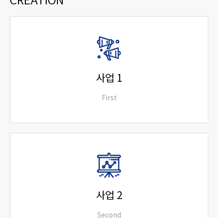
CREATION
사업 1
First
Lorem ipsum dolor sit amet consectetur
adipiscing elit dolor
read more
사업 2
Second