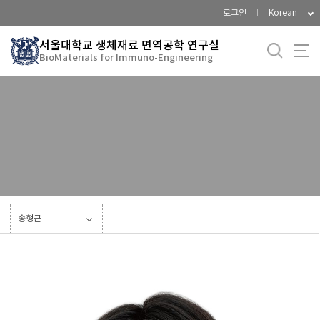
바
로그인
Korean
로
가
서울대학교 생체재료 면역공학 연구실
BioMaterials for Immuno-Engineering
기
메
뉴
Current Members
Alumni
송형근