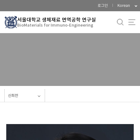
바
로그인
Korean
로
가
서울대학교 생체재료 면역공학 연구실
BioMaterials for Immuno-Engineering
기
메
뉴
Current Members
Alumni
신희전