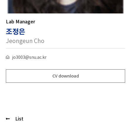
Lab Manager
조정은
Jeongeun Cho
jo3003@snu.ac.kr
CV download
List