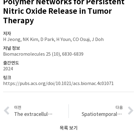
Polymer Networks for Persistent
Nitric Oxide Release in Tumor
Therapy
저자
H Jeong, NK Kim, D Park, H Youn, CO Osuji, J Doh
저널 정보
Biomacromolecules 25 (10), 6830-6839
출간연도
2024
링크
https://pubs.acs.org/doi/10.1021/acs.biomac.4c01071
이전
다음
The extracellular matrix in solid tumor immunotherapy
Spatiotemporally modulated full-polarized light emission for multiplexed optical encryption
목록 보기