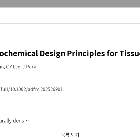
ochemical Design Principles for Tiss
un, C.Y Lee, J Park
i/full/10.1002/adfm.202526901
Enhanced stability and sustained delivery of structurally dense DNA nanostructures via a biodegradable hydrogel platform
목록 보기