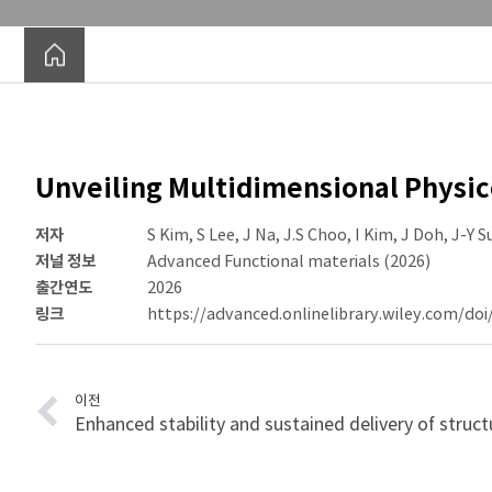
Current Members
Alumni
Unveiling Multidimensional Physic
저자
S Kim, S Lee, J Na, J.S Choo, I Kim, J Doh, J-Y S
저널 정보
Advanced Functional materials (2026)
출간연도
2026
링크
https://advanced.onlinelibrary.wiley.com/do
이전